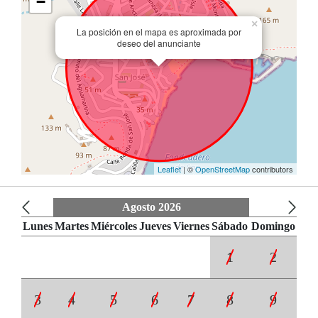
−
×
La posición en el mapa es aproximada por
deseo del anunciante
Leaflet
| ©
OpenStreetMap
contributors
Agosto 2026
Lunes
Martes
Miércoles
Jueves
Viernes
Sábado
Domingo
1
2
3
4
5
6
7
8
9