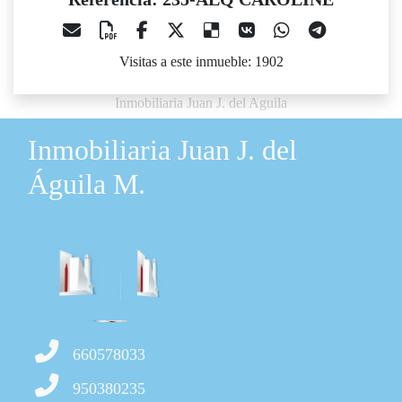
Visitas a este inmueble: 1902
Inmobiliaria Juan J. del Aguila
Inmobiliaria Juan J. del
Águila M.
660578033
950380235